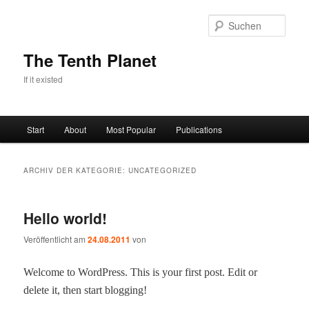
Zum
Zum
primären
sekundären
Such
Inhalt
Inhalt
springen
springen
The Tenth Planet
If it existed
Hauptmenü
Start
About
Most Popular
Publications
ARCHIV DER KATEGORIE:
UNCATEGORIZED
Hello world!
Veröffentlicht am
24.08.2011
von
Wel­come to Word­Press. This is your first post. Edit or
delete it, then start blogging!