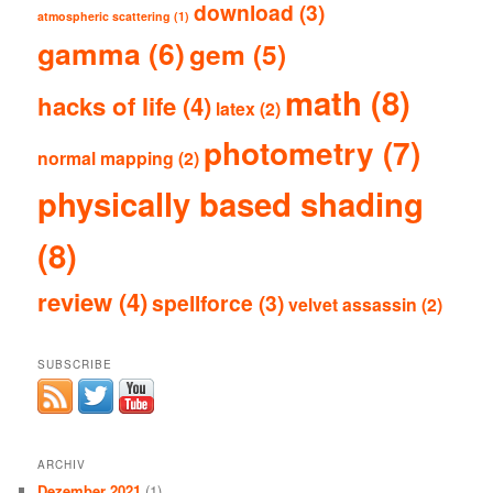
download
(3)
atmospheric scattering
(1)
gamma
(6)
gem
(5)
math
(8)
hacks of life
(4)
latex
(2)
photometry
(7)
normal mapping
(2)
physically based shading
(8)
review
(4)
spellforce
(3)
velvet assassin
(2)
SUBSCRIBE
ARCHIV
Dezember 2021
(1)