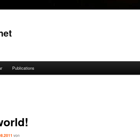
net
ar
Publications
world!
08.2011
von