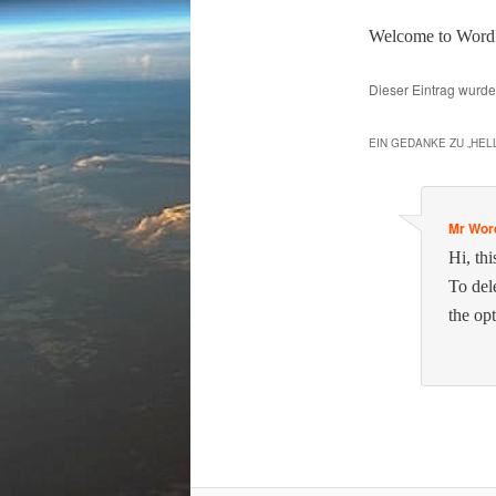
Wel­come to Word­Pr
Dieser Eintrag wurd
EIN GEDANKE ZU „
HEL
Mr Wor
Hi, thi
To del
the opt