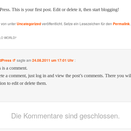
ess. This is your first post. Edit or delete it, then start blogging!
e von
unter
Uncategorized
veröffentlicht. Setze ein Lesezeichen für den
Permalink
.
LO WORLD!
“
dPress
sagte am
24.08.2011 um 17:01 Uhr
:
s is a com­ment.
ete a com­ment, just log in and view the post’s com­ments. There you wi
ion to edit or delete them.
Die Kommentare sind geschlossen.